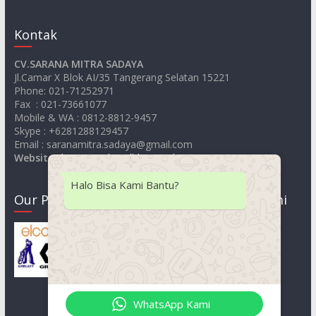
Kontak
CV.SARANA MITRA SADAYA
Jl.Camar X Blok AI/35 Tangerang Selatan 15221
Phone: 021-71252971
Fax : 021-73661077
Mobile & WA : 0812-8812-9457
Skype : +6281288129457
Email : saranamitra.sadaya@gmail.com
Website
:
https://jualsandblastingelcometer.com
Halo Bisa Kami Bantu?
Our Product
Lokasi Kami
WhatsApp Kami