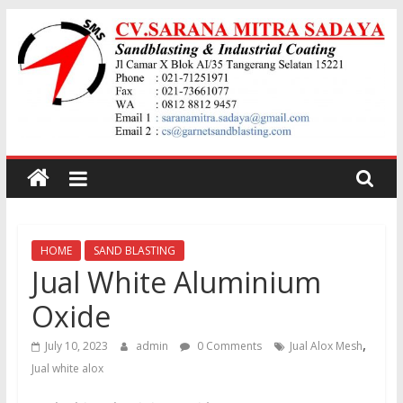
Skip
to
content
Jual
garnet
Sand
HOME
SAND BLASTING
Jual White Aluminium
Blasting
Oxide
,
Jual
July 10, 2023
admin
0 Comments
Jual Alox Mesh
Pasir
Jual white alox
Garnet