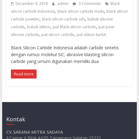
untuk
December 9, 2018
admin
0 Comments
Black
sandblasting
,
,
silicon carbide Indonesia
black silicon carbide msds
black silicon
dan
,
,
carbide powder
black silicon carbide sds
bubuk silicone
waterjet
,
,
,
carbide
bubuk silikon
jual Black silicon carbide
jual pasir
cut
,
,
silicone carbide
jual silicon carbide
jual silikon karbit
Black Silicon Carbide Indonesia adalah carbide sintetis
dengan rumus molekul SiC; abrasive blasting silicon
carbide yang umum digunakan memiliki dua
Read more
Kontak
CV.SARANA MITRA SADAYA
Jl.Camar X Blok AI/35 Tangerang Selatan 15221