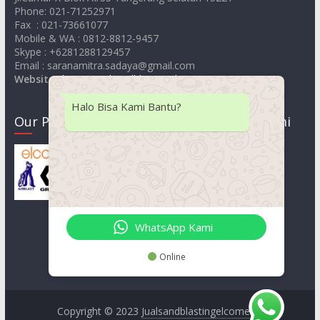
Phone: 021-71252971
Fax : 021-73661077
Mobile & WA : 0812-8812-9457
Skype : +6281288129457
Email : saranamitra.sadaya@gmail.com
Website
:
https://jualsandblastingelcometer.com
Halo Bisa Kami Bantu?
Our Product
Lokasi Kami
WhatsApp Kami
Online
Copyright © 2023
Jualsandblastingelcometer