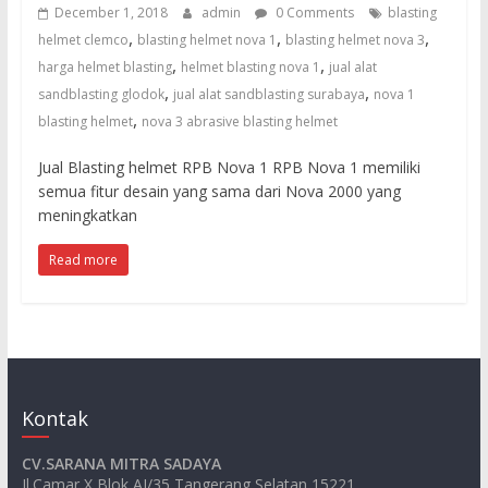
untuk
December 1, 2018
admin
0 Comments
blasting
sandblasting
,
,
,
helmet clemco
blasting helmet nova 1
blasting helmet nova 3
dan
,
,
harga helmet blasting
helmet blasting nova 1
jual alat
waterjet
,
,
sandblasting glodok
jual alat sandblasting surabaya
nova 1
cut
,
blasting helmet
nova 3 abrasive blasting helmet
Jual Blasting helmet RPB Nova 1 RPB Nova 1 memiliki
semua fitur desain yang sama dari Nova 2000 yang
meningkatkan
Read more
Kontak
CV.SARANA MITRA SADAYA
Jl.Camar X Blok AI/35 Tangerang Selatan 15221