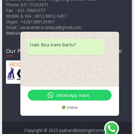
Phone: 021-71252971
Fax : 021-73661077
Mobile & WA : 0812-8812-9457
Skype : +6281288129457
Email : saranamitra.sadaya@gmail.com
Website
:
https://jualsandblastingelcometer.com
Halo Bisa Kami Bantu?
Our Product
Lokasi Kami
WhatsApp Kami
Online
Copyright © 2023
Jualsandblastingelcometer