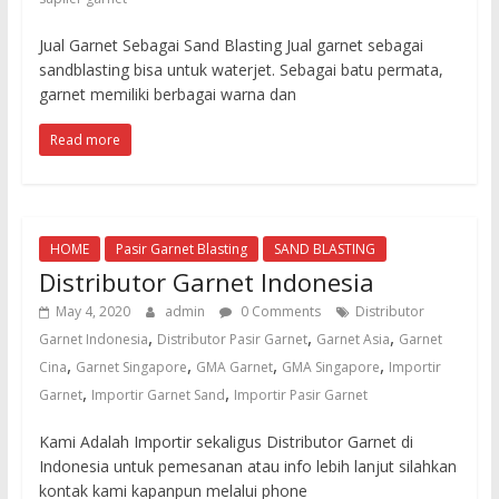
untuk
sandblasting
Jual Garnet Sebagai Sand Blasting Jual garnet sebagai
dan
sandblasting bisa untuk waterjet. Sebagai batu permata,
waterjet
garnet memiliki berbagai warna dan
cut
Read more
HOME
Pasir Garnet Blasting
SAND BLASTING
Distributor Garnet Indonesia
May 4, 2020
admin
0 Comments
Distributor
,
,
,
Garnet Indonesia
Distributor Pasir Garnet
Garnet Asia
Garnet
,
,
,
,
Cina
Garnet Singapore
GMA Garnet
GMA Singapore
Importir
,
,
Garnet
Importir Garnet Sand
Importir Pasir Garnet
Kami Adalah Importir sekaligus Distributor Garnet di
Indonesia untuk pemesanan atau info lebih lanjut silahkan
kontak kami kapanpun melalui phone