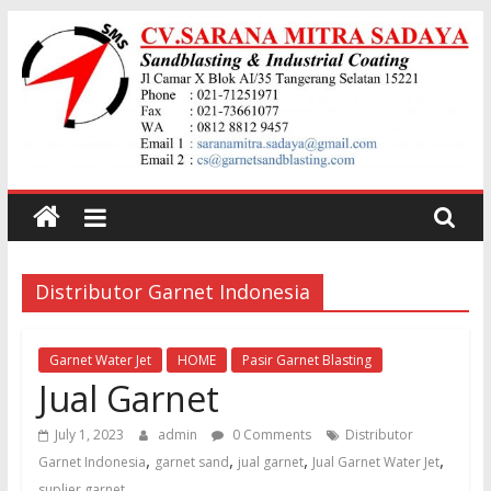
Skip
to
content
Jual
garnet
Distributor Garnet Indonesia
Sand
Blasting
Garnet Water Jet
HOME
Pasir Garnet Blasting
Jual Garnet
Jual
July 1, 2023
admin
0 Comments
Distributor
Pasir
,
,
,
,
Garnet Indonesia
garnet sand
jual garnet
Jual Garnet Water Jet
Garnet
suplier garnet