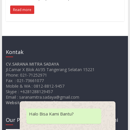
Read more
Kontak
CV.SARANA MITRA SADAYA
Jl.Camar X Blok AI/35 Tangerang Selatan 15221
Phone: 021-71252971
Fax : 021-73661077
Mobile & WA : 0812-8812-9457
Skype : +6281288129457
Email : saranamitra.sadaya@gmail.com
Website
:
https://jualsandblastingelcometer.com
Halo Bisa Kami Bantu?
Our Product
Lokasi Kami