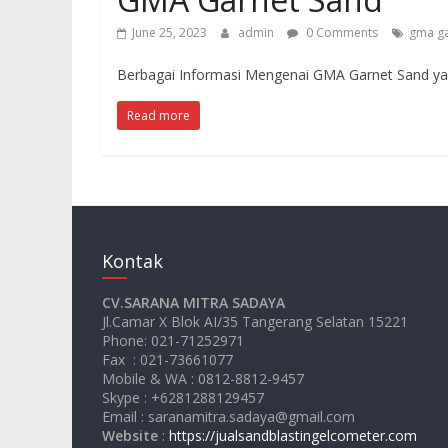
June 25, 2023
admin
0 Comments
gma ga
Berbagai Informasi Mengenai GMA Garnet Sand ya
Read more
Kontak
CV.SARANA MITRA SADAYA
Jl.Camar X Blok AI/35 Tangerang Selatan 15221
Phone: 021-71252971
Fax : 021-73661077
Mobile & WA : 0812-8812-9457
Skype : +6281288129457
Email : saranamitra.sadaya@gmail.com
Website
:
https://jualsandblastingelcometer.com