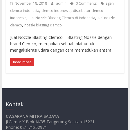
untuk
November 18, 2018
admin
0 Comments
agen
sandblasting
,
,
clemco indonesia
clemco indonesia
distributor clemco
dan
,
,
indonesia
Jual Nozzle Blasting Clemco di indonesia
jual nozzle
waterjet
,
clemco
nozzle blasting clemco
cut
Jual Nozzle Blasting Clemco – Blasting Nozzle dengan
brand Clemco, merupakan sebuah alat untuk
mengakslerasi udara dengan cara memadukan antara
Read more
Kontak
CV.SARANA MITRA SADAYA
Jl.Camar X Blok AI/35 Tangerang Selatan 15221
Phone: 021-71252971