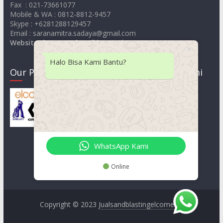
Fax : 021-73661077
Mobile & WA : 0812-8812-9457
Skype : +6281288129457
Email : saranamitra.sadaya@gmail.com
Website
:
https://jualsandblastingelcometer.com
Halo Bisa Kami Bantu?
Our Product
Lokasi Kami
WhatsApp Kami
Online
Copyright © 2023
Jualsandblastingelcometer