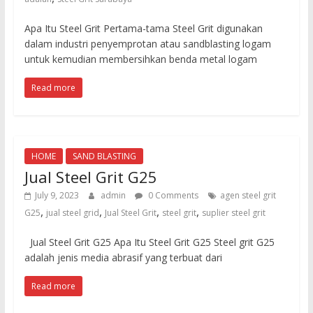
untuk
sandblasting
Apa Itu Steel Grit Pertama-tama Steel Grit digunakan
dan
dalam industri penyemprotan atau sandblasting logam
waterjet
untuk kemudian membersihkan benda metal logam
cut
Read more
HOME
SAND BLASTING
Jual Steel Grit G25
July 9, 2023
admin
0 Comments
agen steel grit
,
,
,
,
G25
jual steel grid
Jual Steel Grit
steel grit
suplier steel grit
Jual Steel Grit G25 Apa Itu Steel Grit G25 Steel grit G25
adalah jenis media abrasif yang terbuat dari
Read more