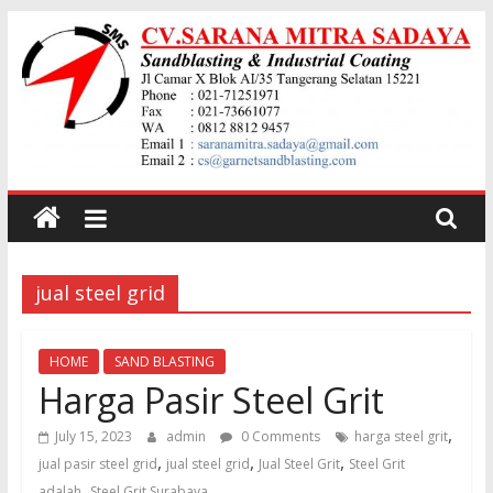
Skip
to
content
Jual
garnet
jual steel grid
Sand
Blasting
HOME
SAND BLASTING
Harga Pasir Steel Grit
Jual
,
July 15, 2023
admin
0 Comments
harga steel grit
Pasir
,
,
,
jual pasir steel grid
jual steel grid
Jual Steel Grit
Steel Grit
Garnet
,
adalah
Steel Grit Surabaya