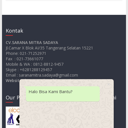
Kontak
CV.SARANA MITRA SADAYA
Jl.Camar X Blok AI/35 Tangerang Selatan 15221
Phone: 021-71252971
Fax : 021-73661077
Mobile & WA : 0812-8812-9457
Skype : +6281288129457
Email : saranamitra.sadaya@gmail.com
Website
:
https://jualsandblastingelcometer.com
Halo Bisa Kami Bantu?
Our Product
Lokasi Kami