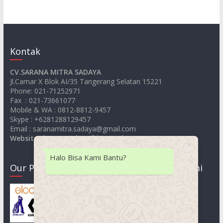
Kontak
CV.SARANA MITRA SADAYA
Jl.Camar X Blok AI/35 Tangerang Selatan 15221
Phone: 021-71252971
Fax : 021-73661077
Mobile & WA : 0812-8812-9457
Skype : +6281288129457
Email : saranamitra.sadaya@gmail.com
Website
:
https://jualsandblastingelcometer.com
Halo Bisa Kami Bantu?
Our Product
Lokasi Kami