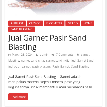
untuk
sandblasting
dan
waterjet
AIRBLAST
CLEMCO
ELCOMETER
GRACO
HOME
cut
SAND BLASTING
Jual Garnet Pasir Sand
Blasting
March 21, 2024
admin
7 Comments
garnet
,
,
,
,
blasting
garnet sand gma
garnet sand india
Jual Garnet Sand
,
,
,
jual pasir garnet
pasir blasting
Pasir Garnet
Sand Blasting
Jual Garnet Pasir Sand Blasting – Garnet adalah
merupakan material sejenis mineral pasir yang
kegunaannya untuk membentuk atau membantu hasil
Read more