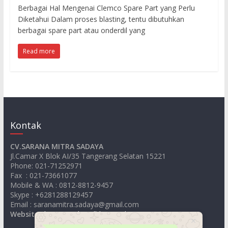
untuk
Berbagai Hal Mengenai Clemco Spare Part yang Perlu
sandblasting
Diketahui Dalam proses blasting, tentu dibutuhkan
dan
berbagai spare part atau onderdil yang
waterjet
Read more
cut
Kontak
CV.SARANA MITRA SADAYA
Jl.Camar X Blok AI/35 Tangerang Selatan 15221
Phone: 021-71252971
Fax : 021-73661077
Mobile & WA : 0812-8812-9457
Skype : +6281288129457
Email : saranamitra.sadaya@gmail.com
Website
:
https://jualsandblastingelcometer.com