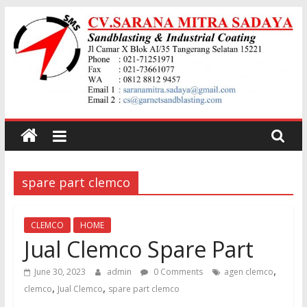
Skip
to
content
Jual
garnet
spare part clemco
Sand
Blasting
CLEMCO
HOME
Jual Clemco Spare Part
Jual
,
June 30, 2023
admin
0 Comments
agen clemco
Pasir
,
,
clemco
Jual Clemco
spare part clemco
Garnet