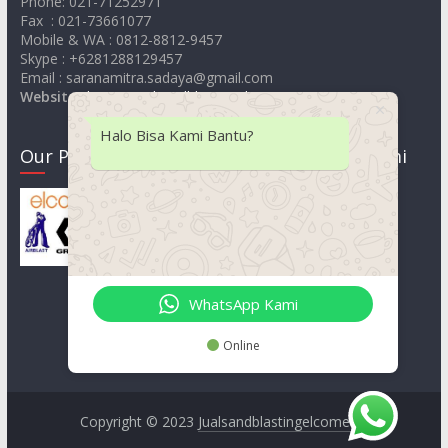
Phone: 021-71252971
Fax : 021-73661077
Mobile & WA : 0812-8812-9457
Skype : +6281288129457
Email : saranamitra.sadaya@gmail.com
Website
:
https://jualsandblastingelcometer.com
Halo Bisa Kami Bantu?
Our Product
Lokasi Kami
WhatsApp Kami
Online
Copyright © 2023
Jualsandblastingelcometer