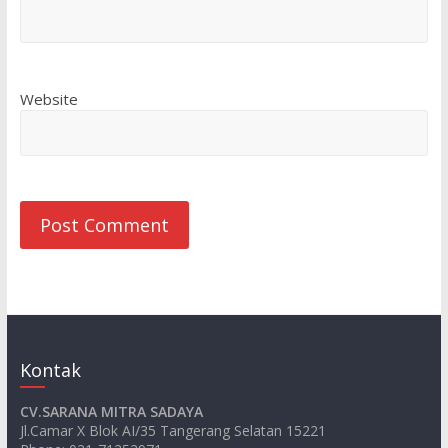
Website
Kontak
CV.SARANA MITRA SADAYA
Jl.Camar X Blok AI/35 Tangerang Selatan 15221