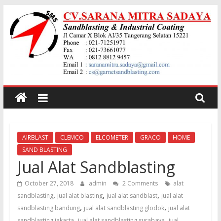
Skip
to
content
Jual
garnet
Sand
AIRBLAST
CLEMCO
ELCOMETER
GRACO
HOME
SAND BLASTING
Blasting
Jual Alat Sandblasting
October 27, 2018
admin
2 Comments
alat
Jual
,
,
,
sandblasting
jual alat blasting
jual alat sandblast
jual alat
Pasir
,
,
sandblasting bandung
jual alat sandblasting glodok
jual alat
Garnet
,
,
sandblasting jakarta
jual alat sandblasting surabaya
jual