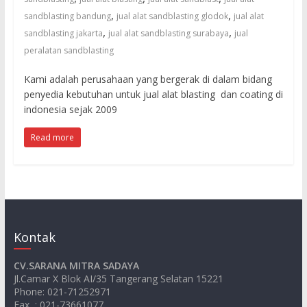
untuk
,
,
sandblasting bandung
jual alat sandblasting glodok
jual alat
sandblasting
,
,
sandblasting jakarta
jual alat sandblasting surabaya
jual
dan
peralatan sandblasting
waterjet
cut
Kami adalah perusahaan yang bergerak di dalam bidang
penyedia kebutuhan untuk jual alat blasting dan coating di
indonesia sejak 2009
Read more
Kontak
CV.SARANA MITRA SADAYA
Jl.Camar X Blok AI/35 Tangerang Selatan 15221
Phone: 021-71252971
Fax : 021-73661077