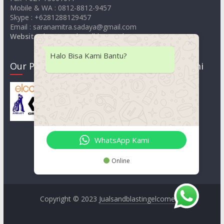
Mobile & WA : 0812-8812-9457
Skype : +6281288129457
Email : saranamitra.sadaya@gmail.com
Website
:
https://jualsandblastingelcometer.com
Halo Bisa Kami Bantu?
Our Product
Lokasi Kami
WhatsApp Kami
Online
Copyright © 2023
Jualsandblastingelcometer