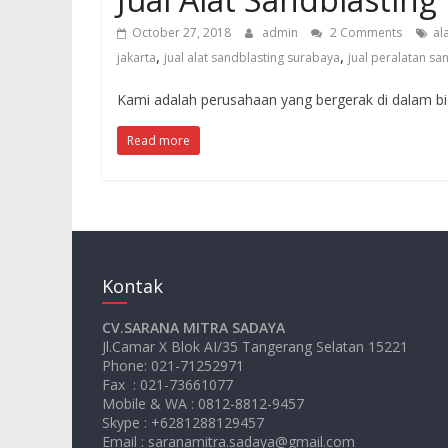
October 27, 2018
admin
2 Comments
al
,
,
jakarta
jual alat sandblasting surabaya
jual peralatan sa
Kami adalah perusahaan yang bergerak di dalam bid
Read more
Kontak
CV.SARANA MITRA SADAYA
Jl.Camar X Blok AI/35 Tangerang Selatan 15221
Phone: 021-71252971
Fax : 021-73661077
Mobile & WA : 0812-8812-9457
Skype : +6281288129457
Email : saranamitra.sadaya@gmail.com