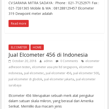
CV.SARANA MITRA SADAYA : Phone : 021-71252971 Fax :
021-7261365 Mobile & WA : 081288129457 Elcometer
319 Dewpoint meter adalah
Read more
ELCOMETER
HOME
Jual Elcometer 456 di Indonesia
October 20, 2018
admin
0 Comments
elcometer
,
,
adhesion tester
elcometer asia pte ltd singapore
elcometer
,
,
,
,
indonesia
jual elcometer
jual elcometer 456
jual elcometer 500
,
,
jual elcometer di glodok
jual elcometer jakarta
jual elcometer
surabaya
Elcometer 456 Merupakan sebuah merk alat pengukur
dalam satuan skala mikron, yang berasal dari Amerika
Serikat. Memiliki dua macam jenis