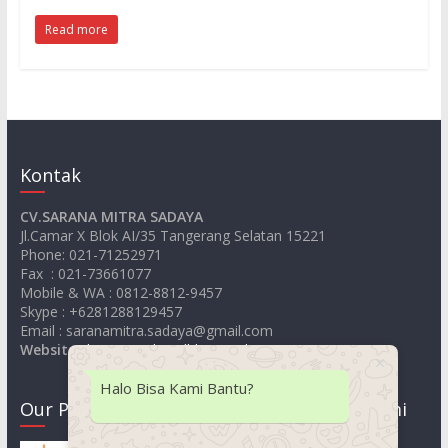
Read more
Kontak
CV.SARANA MITRA SADAYA
Jl.Camar X Blok AI/35 Tangerang Selatan 15221
Phone: 021-71252971
Fax : 021-73661077
Mobile & WA : 0812-8812-9457
Skype : +6281288129457
Email : saranamitra.sadaya@gmail.com
Website
:
https://jualsandblastingelcometer.com
Halo Bisa Kami Bantu?
Our Product
Lokasi Kami