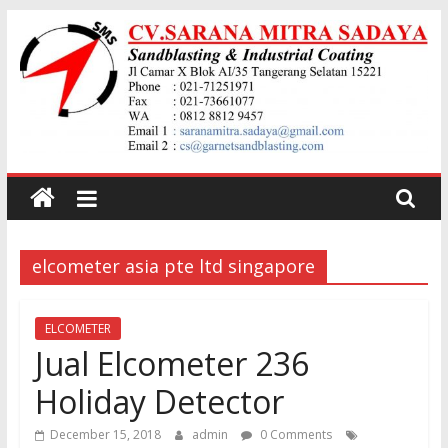
Skip
to
content
Jual
garnet
elcometer asia pte ltd singapore
Sand
Blasting
ELCOMETER
Jual Elcometer 236
Jual
Holiday Detector
Pasir
Garnet
December 15, 2018
admin
0 Comments