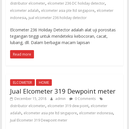
untuk
,
,
distributor elcometer
elcometer 236 DC holiday detector
sandblasting
,
,
elcometer adalah
elcometer asia pte ltd singapore
elcometer
dan
,
indonesia
jual elcometer 236 holiday detector
waterjet
cut
Elcometer 236 Holiday Detector adalah alat uji porositas
tegangan tinggi untuk mendeteksi kebocoran, cacat,
lubang, dll. Dalam berbagai macam lapisan
Read more
ELCOMETER
HOME
Jual Elcometer 319 Dewpoint meter
December 15, 2018
admin
0 Comments
,
,
distributor elcometer
elcometer 319 dew point
elcometer
,
,
,
adalah
elcometer asia pte ltd singapore
elcometer indonesia
Jual Elcometer 319 Dewpoint meter