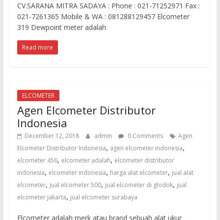
CV.SARANA MITRA SADAYA : Phone : 021-71252971 Fax :
021-7261365 Mobile & WA : 081288129457 Elcometer
319 Dewpoint meter adalah
Read more
ELCOMETER
Agen Elcometer Distributor
Indonesia
December 12, 2018
admin
0 Comments
Agen
,
,
Elcometer Distributor Indonesia
agen elcometer indonesia
,
,
elcometer 456
elcometer adalah
elcometer distributor
,
,
,
indonesia
elcometer indonesia
harga alat elcometer
jual alat
,
,
,
elcometer
jual elcometer 500
jual elcometer di glodok
jual
,
elcometer jakarta
jual elcometer surabaya
Elcometer adalah merk atau brand sebuah alat ukur