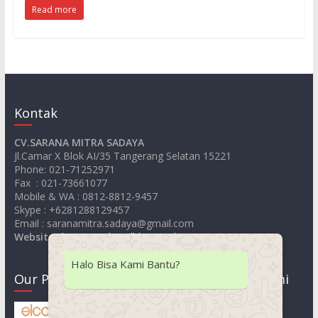
Read more
Kontak
CV.SARANA MITRA SADAYA
Jl.Camar X Blok AI/35 Tangerang Selatan 15221
Phone: 021-71252971
Fax : 021-73661077
Mobile & WA : 0812-8812-9457
Skype : +6281288129457
Email : saranamitra.sadaya@gmail.com
Website
:
https://jualsandblastingelcometer.com
Halo Bisa Kami Bantu?
Our Product
Lokasi Kami