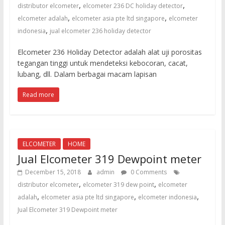
untuk
,
,
distributor elcometer
elcometer 236 DC holiday detector
sandblasting
,
,
elcometer adalah
elcometer asia pte ltd singapore
elcometer
dan
,
indonesia
jual elcometer 236 holiday detector
waterjet
cut
Elcometer 236 Holiday Detector adalah alat uji porositas
tegangan tinggi untuk mendeteksi kebocoran, cacat,
lubang, dll. Dalam berbagai macam lapisan
Read more
ELCOMETER
HOME
Jual Elcometer 319 Dewpoint meter
December 15, 2018
admin
0 Comments
,
,
distributor elcometer
elcometer 319 dew point
elcometer
,
,
,
adalah
elcometer asia pte ltd singapore
elcometer indonesia
Jual Elcometer 319 Dewpoint meter