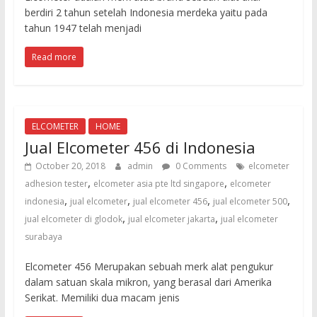
berdiri 2 tahun setelah Indonesia merdeka yaitu pada
tahun 1947 telah menjadi
Read more
ELCOMETER
HOME
Jual Elcometer 456 di Indonesia
October 20, 2018
admin
0 Comments
elcometer
,
,
adhesion tester
elcometer asia pte ltd singapore
elcometer
,
,
,
,
indonesia
jual elcometer
jual elcometer 456
jual elcometer 500
,
,
jual elcometer di glodok
jual elcometer jakarta
jual elcometer
surabaya
Elcometer 456 Merupakan sebuah merk alat pengukur
dalam satuan skala mikron, yang berasal dari Amerika
Serikat. Memiliki dua macam jenis