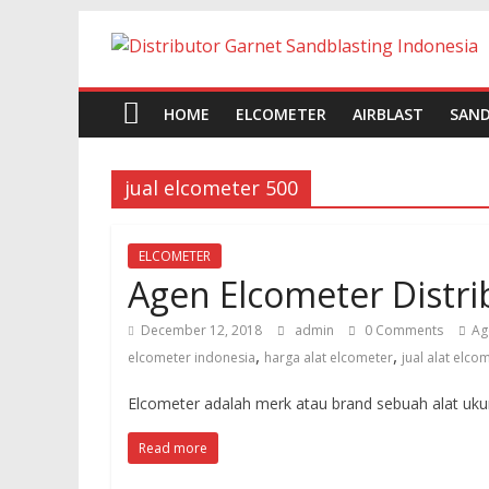
Skip
Jual
to
content
garnet
HOME
ELCOMETER
AIRBLAST
SAND
Sand
jual elcometer 500
Blasting
ELCOMETER
Agen Elcometer Distri
Jual
Pasir
December 12, 2018
admin
0 Comments
Ag
Garnet
,
,
elcometer indonesia
harga alat elcometer
jual alat elco
untuk
sandblasting
Elcometer adalah merk atau brand sebuah alat ukur
dan
waterjet
Read more
cut