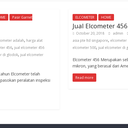
OME
Pasir Garnet
ELCOMETER
HOME
Jual Elcometer 456
October 20, 2018
admin
,
,
cometer adalah
harga alat
asia pte ltd singapore
elcometer 
,
,
eter 456
jual elcometer 456
elcometer 500
jual elcometer di 
,
r di glodok
jual elcometer
Elcometer 456 Merupakan seb
mikron, yang berasal dari Ame
tahun Elcometer telah
Read more
pasokan peralatan inspeksi