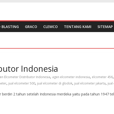
 BLASTING
GRACO
CLEMCO
TENTANG KAMI
SITEMAP
butor Indonesia
,
,
en Elcometer Distributor Indonesia
agen elcometer indonesia
elcometer 456
,
,
,
,
meter
jual elcometer 500
jual elcometer di glodok
jual elcometer jakarta
jual
 berdiri 2 tahun setelah Indonesia merdeka yaitu pada tahun 1947 te