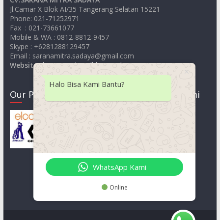
Jl.Camar X Blok AI/35 Tangerang Selatan 15221
Phone: 021-71252971
Fax : 021-73661077
Mobile & WA : 0812-8812-9457
Skype : +6281288129457
Email : saranamitra.sadaya@gmail.com
Website
:
https://jualsandblastingelcometer.com
Halo Bisa Kami Bantu?
Our Product
Lokasi Kami
WhatsApp Kami
Online