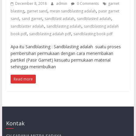
untuk
December 8, 2018
admin
0 Comments
garnet
sandblasting
,
,
,
blasting
garnet sand
mesin sandblasting adalah
pasir garnet
dan
,
,
,
,
sand
sand garnet
sandblast adalah
sandblasted adalah
waterjet
,
,
sandblaster adalah
sandblasting adalah
sandblasting adalah
cut
,
,
book pdf
sandblasting adalah pdf
sandblasting book pdf
Apa itu Sandblasting : Sandblasting adalah suatu proses
pembersihan permukaan dengan cara menembakan
partikel (Pasir Garnet) kesuatu permukaan material
sehingga menimbulkan
Read more
Kontak
CV.SARANA MITRA SADAYA