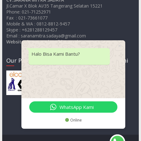
Jl.Camar X Blok AI/35 Tangerang Selatan 15221
Phone: 021-71252971
Fax : 021-73661077
Mobile & WA : 0812-8812-9457
Skype : +6281288129457
Email : saranamitra.sadaya@gmail.com
Website
:
https://jualsandblastingelcometer.com
Halo Bisa Kami Bantu?
Our Product
Lokasi Kami
WhatsApp Kami
Online