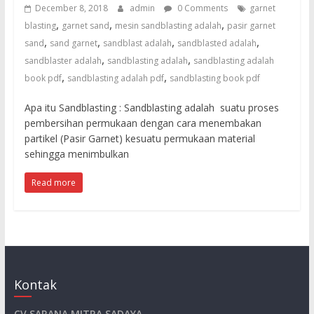
untuk
December 8, 2018
admin
0 Comments
garnet
sandblasting
,
,
,
blasting
garnet sand
mesin sandblasting adalah
pasir garnet
dan
,
,
,
,
sand
sand garnet
sandblast adalah
sandblasted adalah
waterjet
,
,
sandblaster adalah
sandblasting adalah
sandblasting adalah
cut
,
,
book pdf
sandblasting adalah pdf
sandblasting book pdf
Apa itu Sandblasting : Sandblasting adalah suatu proses
pembersihan permukaan dengan cara menembakan
partikel (Pasir Garnet) kesuatu permukaan material
sehingga menimbulkan
Read more
Kontak
CV.SARANA MITRA SADAYA