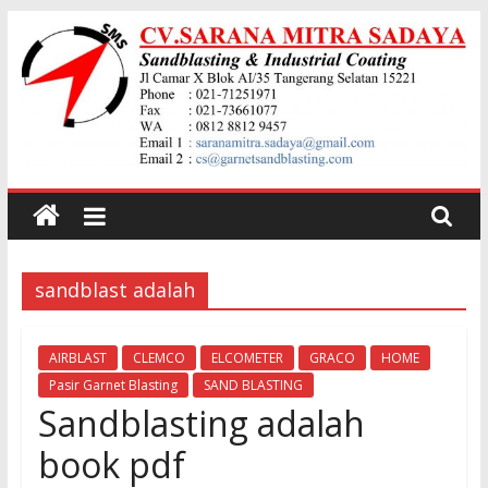
Skip
to
content
Jual
garnet
sandblast adalah
Sand
Blasting
AIRBLAST
CLEMCO
ELCOMETER
GRACO
HOME
Pasir Garnet Blasting
SAND BLASTING
Sandblasting adalah
Jual
Pasir
book pdf
Garnet